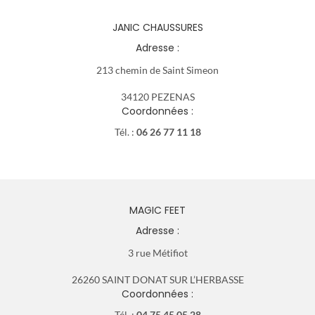
JANIC CHAUSSURES
Adresse :
213 chemin de Saint Simeon
34120 PEZENAS
Coordonnées :
Tél. :
06 26 77 11 18
MAGIC FEET
Adresse :
3 rue Métifiot
26260 SAINT DONAT SUR L’HERBASSE
Coordonnées :
Tél. :
04 75 45 05 28