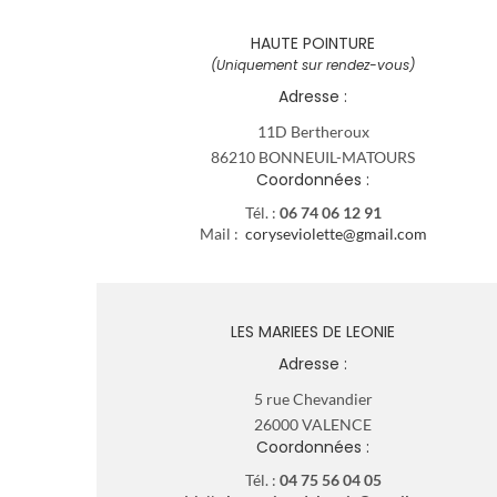
HAUTE POINTURE
(Uniquement sur rendez-vous)
Adresse :
11D Bertheroux
86210 BONNEUIL-MATOURS
Coordonnées :
Tél. :
06 74 06 12 91
Mail :
coryseviolette@gmail.com
LES MARIEES DE LEONIE
Adresse :
5 rue Chevandier
26000 VALENCE
Coordonnées :
Tél. :
04 75 56 04 05