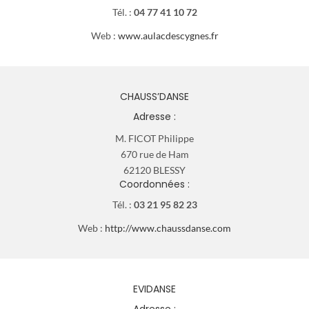
Tél. :
04 77 41 10 72
Web :
www.aulacdescygnes.fr
CHAUSS’DANSE
Adresse :
M. FICOT Philippe
670 rue de Ham
62120 BLESSY
Coordonnées :
Tél. :
03 21 95 82 23
Web :
http://www.chaussdanse.com
EVIDANSE
Adresse :