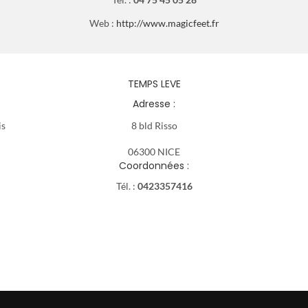
Web :
http://www.magicfeet.fr
TEMPS LEVE
Adresse :
is
8 bld Risso
06300 NICE
Coordonnées :
Tél. :
0423357416