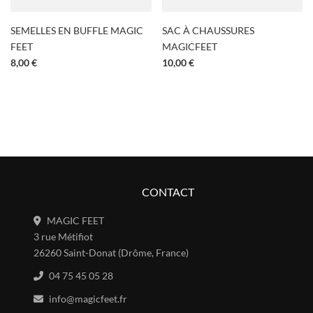
SEMELLES EN BUFFLE MAGIC
SAC À CHAUSSURES
FEET
MAGICFEET
8,00
€
10,00
€
CONTACT
MAGIC FEET
3 rue Métifiot
26260 Saint-Donat (Drôme, France)
04 75 45 05 28
info@magicfeet.fr