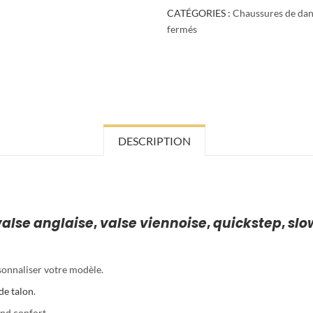
CATÉGORIES :
Chaussures de dan
fermés
DESCRIPTION
valse anglaise
,
valse viennoise
,
quickstep
,
slo
sonnaliser votre modèle.
de talon
.
nd confort.