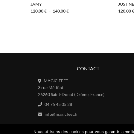
JAMY
JUSTIN
120,00
€
–
140,00
€
120,00
CONTACT
MAGIC FEET
3 rue Métifiot
26260 Saint-Donat (Drôme, France)
04 75 45 05 28
info@magicfeet.fr
Nous utilisons des cookies pour vous garantir la meil