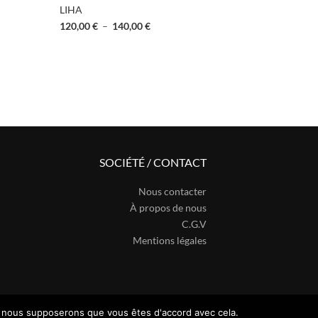
LIHA
LORIE
120,00
€
–
140,00
€
115,00
€
–
SOCIÉTÉ / CONTACT
Nous contacter
À propos de nous
C.G.V
Mentions légales
te, nous supposerons que vous êtes d'accord avec cela.