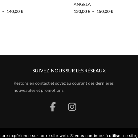
E
ANGELA
€
–
140,00
€
130,00
€
–
150,00
€
SUIVEZ-NOUS SUR LES RÉSEAUX
Restons en contact et soyez au courant des dernières
nouveautés et promotions.
leure expérience sur notre site web. Si vous continuez à utiliser ce si