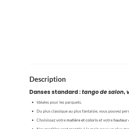
Description
Danses standard :
tango de salon
,
Idéales pour les parquets.
Du plus classique au plus fantaisie, vous pouvez per
Choisissez votre
matière et coloris
et votre
hauteur 
Nos modèles sont montés à la main pour un plus gra