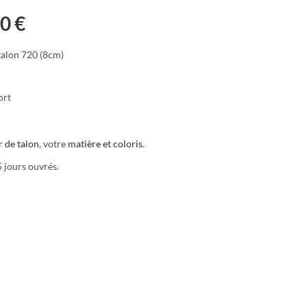
00
€
 talon 720 (8cm)
ort
 de talon
, votre
matière et coloris
.
5 jours ouvrés.