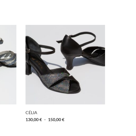
CÉLIA
CECILIA
130,00
€
–
150,00
€
130,00
€
–