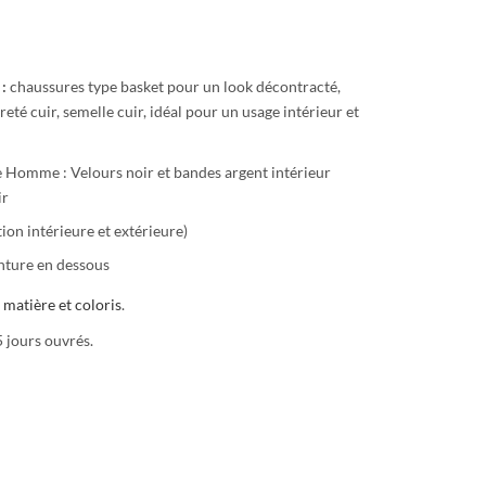
 :
chaussures type basket pour un look décontracté,
eté cuir, semelle cuir, idéal pour un usage intérieur et
 Homme : Velours noir et bandes argent intérieur
ir
ion intérieure et extérieure)
inture en dessous
e
matière et coloris
.
5 jours ouvrés.