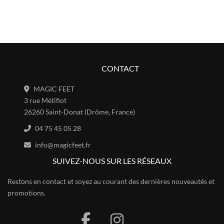
CONTACT
MAGIC FEET
3 rue Métifiot
26260 Saint-Donat (Drôme, France)
04 75 45 05 28
info@magicfeet.fr
SUIVEZ-NOUS SUR LES RÉSEAUX
Restons en contact et soyez au courant des dernières nouveautés et
promotions.