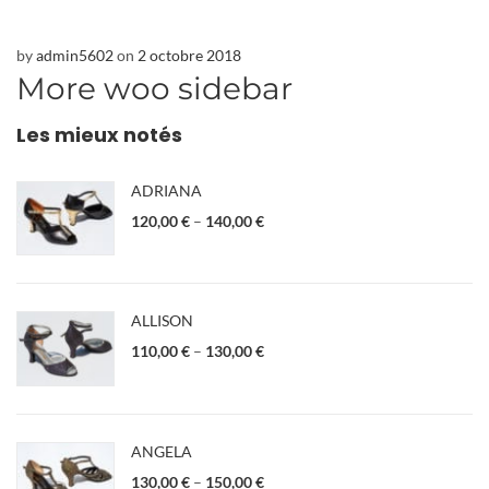
by
admin5602
on
2 octobre 2018
More woo sidebar
Les mieux notés
ADRIANA
120,00
€
–
140,00
€
ALLISON
110,00
€
–
130,00
€
ANGELA
130,00
€
–
150,00
€