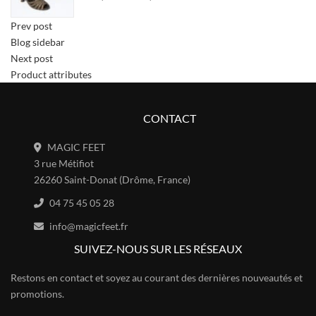
Prev post
Blog sidebar
Next post
Product attributes
CONTACT
MAGIC FEET
3 rue Métifiot
26260 Saint-Donat (Drôme, France)
04 75 45 05 28
info@magicfeet.fr
SUIVEZ-NOUS SUR LES RÉSEAUX
Restons en contact et soyez au courant des dernières nouveautés et
promotions.